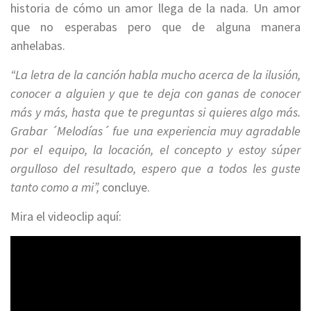
historia de cómo un amor llega de la nada. Un amor
que no esperabas pero que de alguna manera
anhelabas.
“La letra de la canción habla mucho acerca de la ilusión,
conocer a alguien y que te deja con ganas de conocer
más y más, hasta que te preguntas si quieres algo más.
Grabar ´Melodías´ fue una experiencia muy agradable
por el equipo, la locación, el concepto y estoy súper
orgulloso del resultado, espero que a todos les guste
tanto como a mi”,
concluye.
Mira el videoclip aquí: