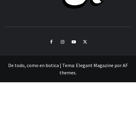
CULTURA Y SONIDOS DEL PERÚ
Facebook
Instagram
Youtube
Twitter
De todo, como en botica
|
Tema:
Elegant Magazine
por
AF
themes
.