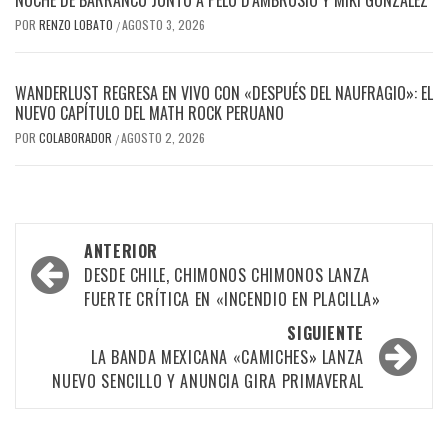
NOCHE DE BARRANCO JUNTO A PELO D’AMBROSIO Y MIKI GONZÁLEZ
POR
RENZO LOBATO
AGOSTO 3, 2026
/
WANDERLUST REGRESA EN VIVO CON «DESPUÉS DEL NAUFRAGIO»: EL
NUEVO CAPÍTULO DEL MATH ROCK PERUANO
POR
COLABORADOR
AGOSTO 2, 2026
/
Navegación
ANTERIOR
por
DESDE CHILE, CHIMONOS CHIMONOS LANZA
FUERTE CRÍTICA EN «INCENDIO EN PLACILLA»
las
SIGUIENTE
entradas
LA BANDA MEXICANA «CAMICHES» LANZA
NUEVO SENCILLO Y ANUNCIA GIRA PRIMAVERAL