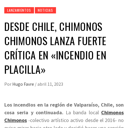
LANZAMIENTOS
NOTICIAS
DESDE CHILE, CHIMONOS
CHIMONOS LANZA FUERTE
CRÍTICA EN «INCENDIO EN
PLACILLA»
Por
Hugo Favre
/
abril 11, 2023
Los incendios en la región de Valparaíso, Chile, son
cosa seria y continuada.
La banda local
Chimonos
Chimonos
-colectivo artístico activo desde el 2016- no
quiso mirar hacia otro lado y decidió hacer una canción