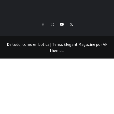
CULTURA Y SONIDOS DEL PERÚ
Facebook
Instagram
Youtube
Twitter
De todo, como en botica
|
Tema:
Elegant Magazine
por
AF
themes
.