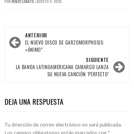
POR
RENZO LOBATO
AGOSTO 4, 2026
/
Navegación
ANTERIOR
por
EL NUEVO DISCO DE GARZOMORPHOSIS:
«ÁNIMO”
las
SIGUIENTE
entradas
LA BANDA LATINOAMERICANA CAMARGO LANZA
SU NUEVA CANCIÓN ‘PERFECTO’
DEJA UNA RESPUESTA
Tu dirección de correo electrónico no será publicada.
Los campos obligatorios están marcados con
*