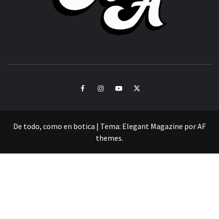
CULTURA Y SONIDOS DEL PERÚ
Facebook
Instagram
Youtube
Twitter
De todo, como en botica
|
Tema:
Elegant Magazine
por
AF
themes
.