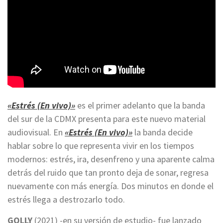
«Estrés (En vivo)»
es el primer adelanto que la banda
del sur de la CDMX presenta para este nuevo material
audiovisual. En
«Estrés (En vivo)»
la banda decide
hablar sobre lo que representa vivir en los tiempos
modernos: estrés, ira, desenfreno y una aparente calma
detrás del ruido que tan pronto deja de sonar, regresa
nuevamente con más energía. Dos minutos en donde el
estrés llega a destrozarlo todo.
GOLLY
(2021) -en su versión de estudio- fue lanzado