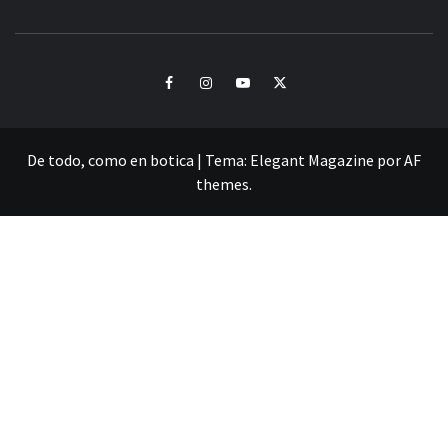
CULTURA Y SONIDOS DEL PERÚ
Facebook
Instagram
Youtube
Twitter
De todo, como en botica
|
Tema:
Elegant Magazine
por
AF
themes
.