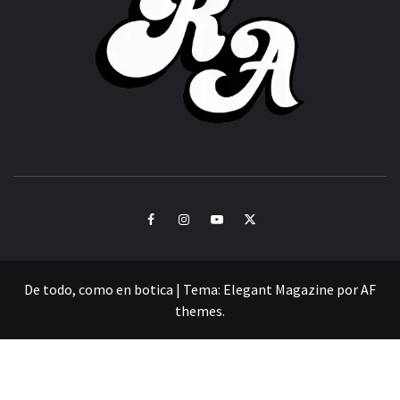
CULTURA Y SONIDOS DEL PERÚ
Facebook
Instagram
Youtube
Twitter
De todo, como en botica
|
Tema:
Elegant Magazine
por
AF
themes
.