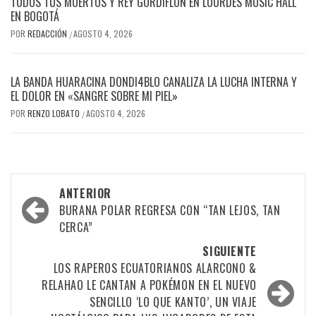
TODOS TUS MUERTOS Y REY GORDIFLÓN EN LOURDES MUSIC HALL
EN BOGOTÁ
POR
REDACCIÓN
AGOSTO 4, 2026
/
LA BANDA HUARACINA DONDI4BLO CANALIZA LA LUCHA INTERNA Y
EL DOLOR EN «SANGRE SOBRE MI PIEL»
POR
RENZO LOBATO
AGOSTO 4, 2026
/
Navegación
ANTERIOR
por
BURANA POLAR REGRESA CON “TAN LEJOS, TAN
CERCA”
las
SIGUIENTE
entradas
LOS RAPEROS ECUATORIANOS ALARCONO &
RELAHAO LE CANTAN A POKÉMON EN EL NUEVO
SENCILLO ‘LO QUE KANTO’, UN VIAJE