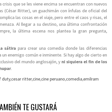
 la crisis que se les viene encima se encuentran con nuevos
ias (César Ritter), un guachimán con ínfulas de oficial del
mplica las cosas en el viaje, pero entre el caos y risas, el
amenaza. Al llegar a su destino, una última confrontación
pre, la última escena nos plantea la gran pregunta,
a sátira
para crear una comedia donde las diferencias
 un enemigo común e inminente. Si hay algo de cierto en
exclusivo del mundo anglosajón, y
ni siquiera el fin de los
chupar
.
f duty
,
cesar ritter
,
cine
,
cine peruano
,
comedia
,
emilram
TAMBIÉN TE GUSTARÁ