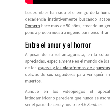
Los zombies han sido el enemigo de la human
decadencia instintivamente buscando acab
Romero
hace más de 50 años, creando un géne
pone a prueba nuestro ingenio para encontrar el
Entre el amor y el horror
A pesar de su rol antagonista, en la cult
apreciadas, especialmente en el mundo de los
de los
esports
y las plataformas de apuesta
delicias de sus seguidores para ver quién 
muertos.
Aunque en los videojuegos el apocal
latinoaméricano pareciera que nunca se asoma
ser el paciente cero y nos trae
AJ! Zombies
.