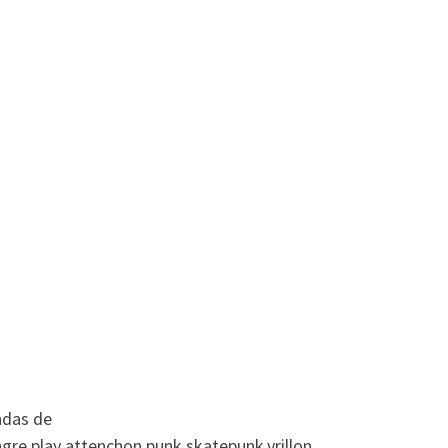
ndas de
ngre
,
play attenchon
,
punk
,
skatepunk
,
vrillon