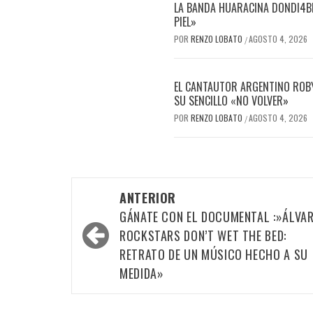
LA BANDA HUARACINA DONDI4BL
PIEL»
POR
RENZO LOBATO
AGOSTO 4, 2026
/
EL CANTAUTOR ARGENTINO ROBY
SU SENCILLO «NO VOLVER»
POR
RENZO LOBATO
AGOSTO 4, 2026
/
Navegación
ANTERIOR
por
GÁNATE CON EL DOCUMENTAL :»ÁLVAR
las
ROCKSTARS DON’T WET THE BED:
RETRATO DE UN MÚSICO HECHO A SU
entradas
MEDIDA»