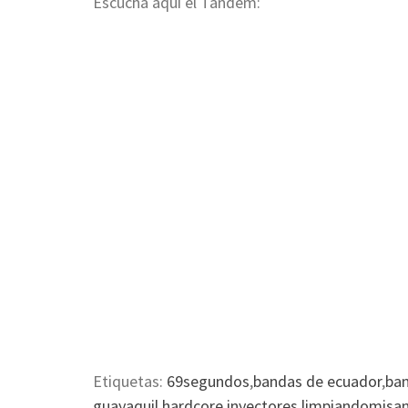
Escucha aquí el Tándem:
Etiquetas:
69segundos
,
bandas de ecuador
,
ba
guayaquil
,
hardcore
,
inyectores
,
limpiandomisa