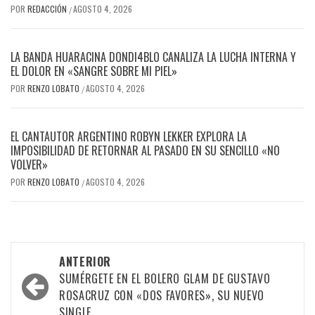
POR
REDACCIÓN
AGOSTO 4, 2026
/
LA BANDA HUARACINA DONDI4BLO CANALIZA LA LUCHA INTERNA Y
EL DOLOR EN «SANGRE SOBRE MI PIEL»
POR
RENZO LOBATO
AGOSTO 4, 2026
/
EL CANTAUTOR ARGENTINO ROBYN LEKKER EXPLORA LA
IMPOSIBILIDAD DE RETORNAR AL PASADO EN SU SENCILLO «NO
VOLVER»
POR
RENZO LOBATO
AGOSTO 4, 2026
/
Navegación
ANTERIOR
por
SUMÉRGETE EN EL BOLERO GLAM DE GUSTAVO
ROSACRUZ CON «DOS FAVORES», SU NUEVO
las
SINGLE