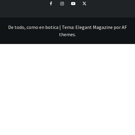
Facebook
Instagram
Youtube
Twitter
De todo, como en botica
|
Tema:
Elegant Magazine
por
AF
themes
.