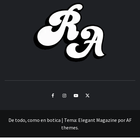
ROC
ACHOR
CULTURA Y SONIDOS DEL PERÚ
Facebook
Instagram
Youtube
Twitter
De todo, como en botica
|
Tema:
Elegant Magazine
por
AF
themes
.