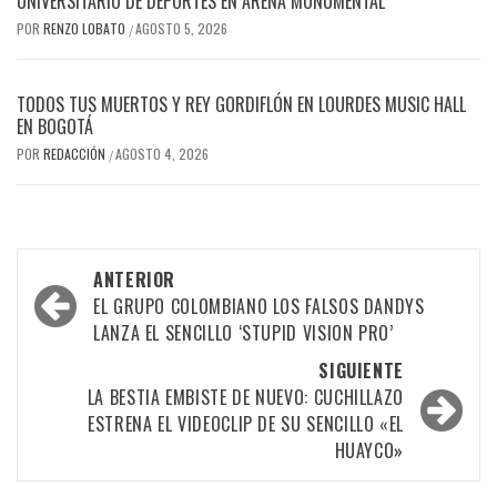
UNIVERSITARIO DE DEPORTES EN ARENA MONUMENTAL
POR
RENZO LOBATO
AGOSTO 5, 2026
/
TODOS TUS MUERTOS Y REY GORDIFLÓN EN LOURDES MUSIC HALL
EN BOGOTÁ
POR
REDACCIÓN
AGOSTO 4, 2026
/
Navegación
ANTERIOR
por
EL GRUPO COLOMBIANO LOS FALSOS DANDYS
LANZA EL SENCILLO ‘STUPID VISION PRO’
las
SIGUIENTE
entradas
LA BESTIA EMBISTE DE NUEVO: CUCHILLAZO
ESTRENA EL VIDEOCLIP DE SU SENCILLO «EL
HUAYCO»