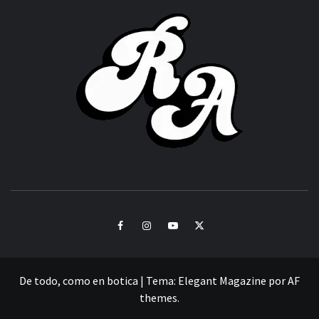
ROC
ACHOR
CULTURA Y SONIDOS DEL PERÚ
Facebook
Instagram
Youtube
Twitter
De todo, como en botica
|
Tema:
Elegant Magazine
por
AF
themes
.