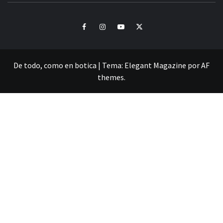
Facebook
Instagram
Youtube
Twitter
De todo, como en botica
|
Tema:
Elegant Magazine
por
AF
themes
.