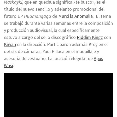
Maskayki
, que en quechua significa «te busco», es el
título del nuevo sencillo y adelanto promocional del
futuro EP
Huamanqaqa
de
Marci la Anomalía
. El tema
se trabajó durante varias semanas entre la composición
y producción audiovisual, la cual específicamente
estuvo a cargo del sello discográfico
Riddim Kingz
con
Kiwan
en la dirección. Participaron además Krey en el
detrás de cámaras, Yudi Pillaca en el maquillaje y
asesoría de vestuario. La locación elegida fue
Apus
Wasi
.