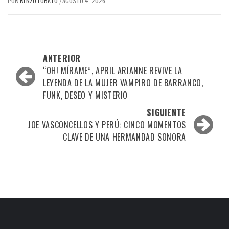
POR
RENZO LOBATO
AGOSTO 4, 2026
/
Navegación
ANTERIOR
por
“OH! MÍRAME”, APRIL ARIANNE REVIVE LA
LEYENDA DE LA MUJER VAMPIRO DE BARRANCO,
las
FUNK, DESEO Y MISTERIO
entradas
SIGUIENTE
JOE VASCONCELLOS Y PERÚ: CINCO MOMENTOS
CLAVE DE UNA HERMANDAD SONORA