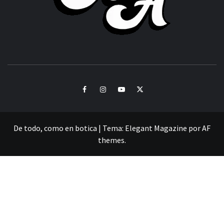
CULTURA Y SONIDOS DEL PERÚ
Facebook
Instagram
Youtube
Twitter
De todo, como en botica
|
Tema:
Elegant Magazine
por
AF
themes
.