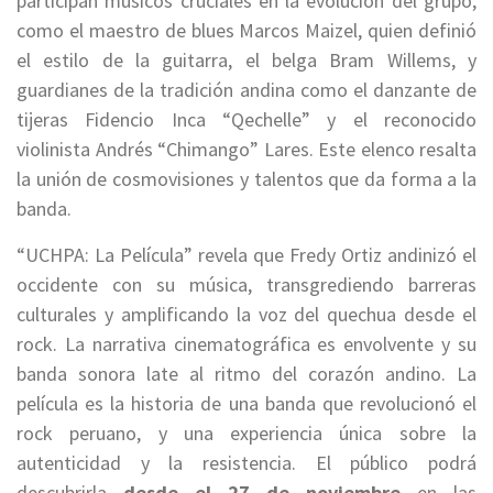
participan músicos cruciales en la evolución del grupo,
como el maestro de blues Marcos Maizel, quien definió
el estilo de la guitarra, el belga Bram Willems, y
guardianes de la tradición andina como el danzante de
tijeras Fidencio Inca “Qechelle” y el reconocido
violinista Andrés “Chimango” Lares. Este elenco resalta
la unión de cosmovisiones y talentos que da forma a la
banda.
“UCHPA: La Película” revela que Fredy Ortiz andinizó el
occidente con su música, transgrediendo barreras
culturales y amplificando la voz del quechua desde el
rock. La narrativa cinematográfica es envolvente y su
banda sonora late al ritmo del corazón andino. La
película es la historia de una banda que revolucionó el
rock peruano, y una experiencia única sobre la
autenticidad y la resistencia. El público podrá
descubrirla
desde el 27 de noviembre
en las