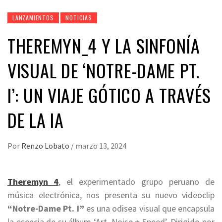
LANZAMIENTOS
NOTICIAS
THEREMYN_4 Y LA SINFONÍA
VISUAL DE ‘NOTRE-DAME PT.
I’: UN VIAJE GÓTICO A TRAVÉS
DE LA IA
Por
Renzo Lobato
/
marzo 13, 2024
Theremyn_4
, el experimentado grupo peruano de
música electrónica, nos presenta su nuevo videoclip
“Notre-Dame Pt. I”
es una odisea visual que encapsula
la esencia de su álbum ‘Art, Noise + Speed’. Dirigido por