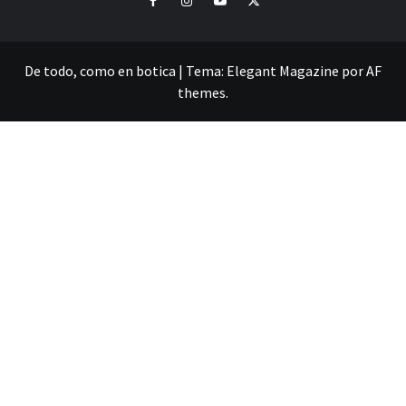
De todo, como en botica
|
Tema:
Elegant Magazine
por
AF
themes
.