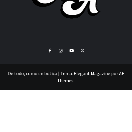
CULTURA Y SONIDOS DEL PERÚ
Facebook
Instagram
Youtube
Twitter
De todo, como en botica
|
Tema:
Elegant Magazine
por
AF
themes
.