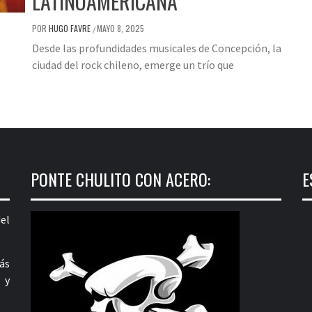
LATINOAMERICANA
POR
HUGO FAVRE
MAYO 8, 2025
/
Desde las profundidades musicales de Concepción, la
ciudad del rock chileno, emerge un trío que
PONTE CHULITO CON ACERO:
E
el
ás
 y