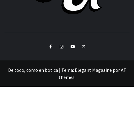
CULTURA Y SONIDOS DEL PERÚ
Facebook
Instagram
Youtube
Twitter
De todo, como en botica
|
Tema:
Elegant Magazine
por
AF
themes
.