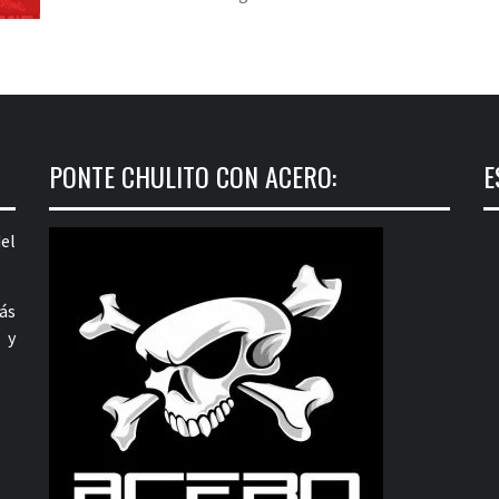
PONTE CHULITO CON ACERO:
E
el
ás
 y