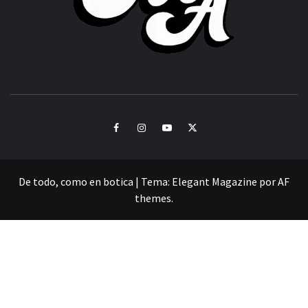
CULTURA Y SONIDOS DEL PERÚ
Facebook
Instagram
Youtube
Twitter
De todo, como en botica
|
Tema:
Elegant Magazine
por
AF
themes
.