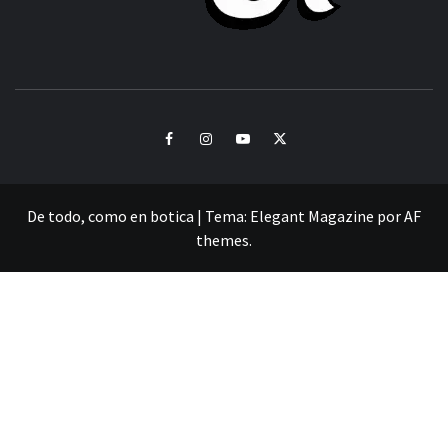
CULTURA Y SONIDOS DEL PERÚ
Facebook
Instagram
Youtube
Twitter
De todo, como en botica
|
Tema:
Elegant Magazine
por
AF
themes
.