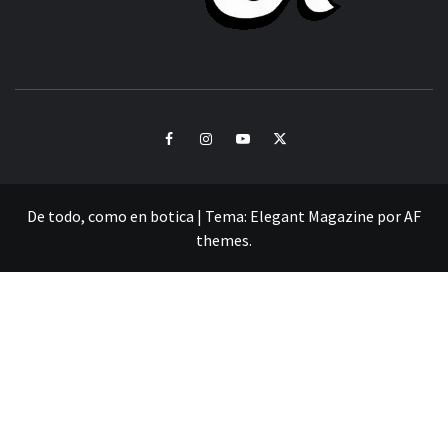
CULTURA Y SONIDOS DEL PERÚ
Facebook
Instagram
Youtube
Twitter
De todo, como en botica
|
Tema:
Elegant Magazine
por
AF
themes
.