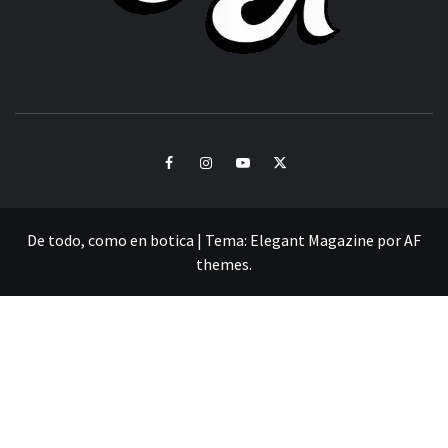
CULTURA Y SONIDOS DEL PERÚ
Facebook
Instagram
Youtube
Twitter
De todo, como en botica
|
Tema:
Elegant Magazine
por
AF
themes
.