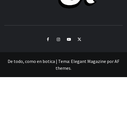
CULTURA Y SONIDOS DEL PERÚ
Facebook
Instagram
Youtube
Twitter
De todo, como en botica
|
Tema:
Elegant Magazine
por
AF
themes
.