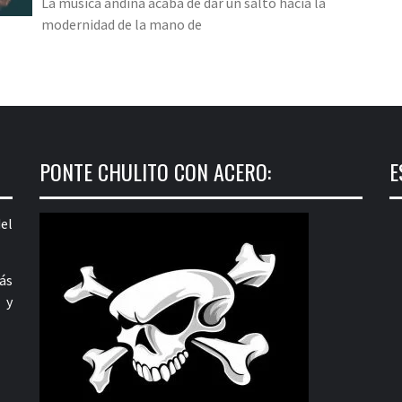
La música andina acaba de dar un salto hacia la
modernidad de la mano de
PONTE CHULITO CON ACERO:
E
el
ás
 y