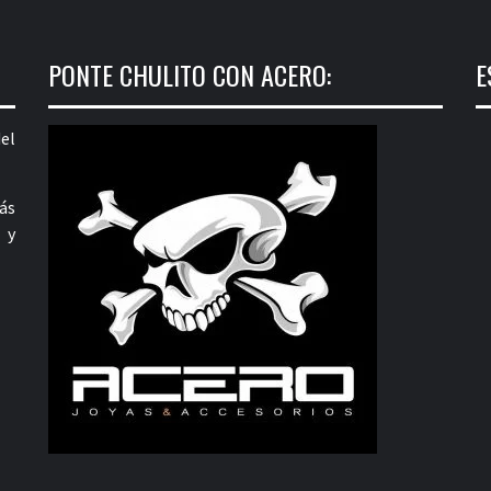
PONTE CHULITO CON ACERO:
E
el
ás
 y