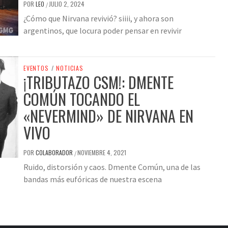
POR
LEO
JULIO 2, 2024
/
¿Cómo que Nirvana revivió? siiii, y ahora son
argentinos, que locura poder pensar en revivir
EVENTOS
/
NOTICIAS
¡TRIBUTAZO CSM!: DMENTE
COMÚN TOCANDO EL
«NEVERMIND» DE NIRVANA EN
VIVO
POR
COLABORADOR
NOVIEMBRE 4, 2021
/
Ruido, distorsión y caos. Dmente Común, una de las
bandas más eufóricas de nuestra escena