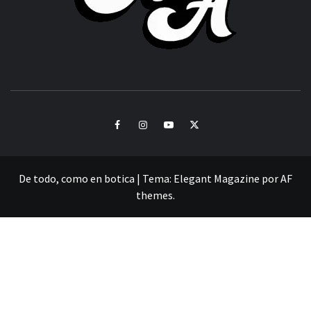
CULTURA Y SONIDOS DEL PERÚ
Facebook
Instagram
Youtube
Twitter
De todo, como en botica
|
Tema:
Elegant Magazine
por
AF
themes
.