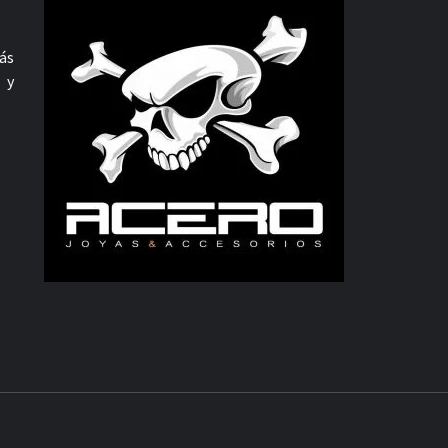
ás
 y