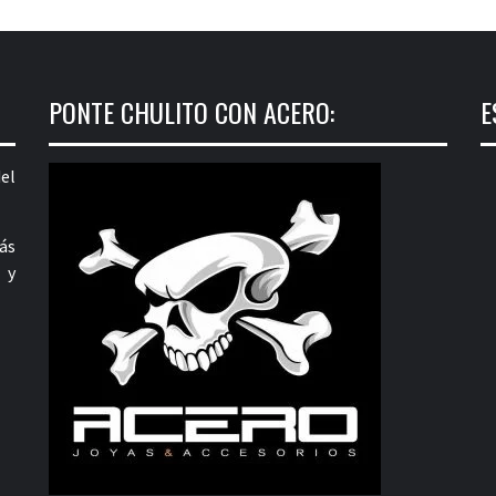
PONTE CHULITO CON ACERO:
E
el
ás
 y