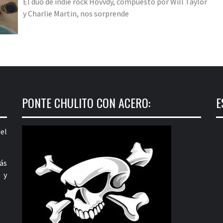
El dúo de indie rock Hovvdy, compuesto por Will Taylor
y Charlie Martin, nos sorprende
PONTE CHULITO CON ACERO:
E
el
ás
 y