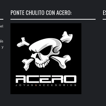
PONTE CHULITO CON ACERO:
E
el
ás
 y