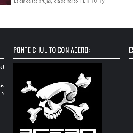
Es día de las brujas, día de harto T E R R O R y
PONTE CHULITO CON ACERO:
E
el
ás
 y