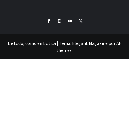
CULTURA Y SONIDOS DEL PERÚ
Facebook
Instagram
Youtube
Twitter
De todo, como en botica
|
Tema:
Elegant Magazine
por
AF
themes
.