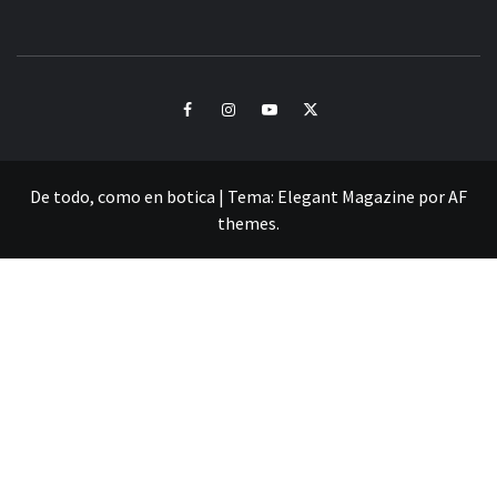
CULTURA Y SONIDOS DEL PERÚ
Facebook
Instagram
Youtube
Twitter
De todo, como en botica
|
Tema:
Elegant Magazine
por
AF
themes
.