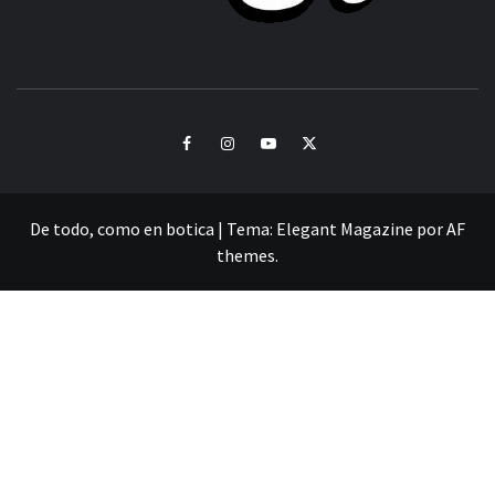
CULTURA Y SONIDOS DEL PERÚ
Facebook
Instagram
Youtube
Twitter
De todo, como en botica
|
Tema:
Elegant Magazine
por
AF
themes
.