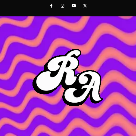
Saltar
Facebook
Instagram
Youtube
Twitter
al
contenido
ROC
ACHOR
CULTURA Y SONIDOS DEL PERÚ