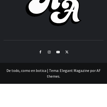
CULTURA Y SONIDOS DEL PERÚ
Facebook
Instagram
Youtube
Twitter
De todo, como en botica
|
Tema:
Elegant Magazine
por
AF
themes
.