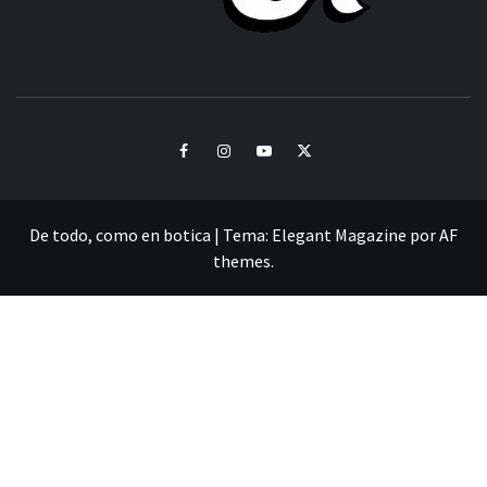
CULTURA Y SONIDOS DEL PERÚ
Facebook
Instagram
Youtube
Twitter
De todo, como en botica
|
Tema:
Elegant Magazine
por
AF
themes
.