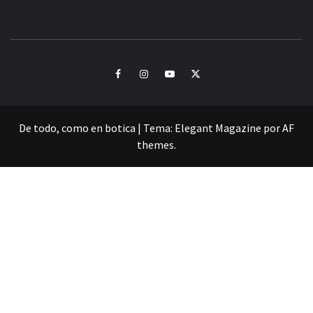
CULTURA Y SONIDOS DEL PERÚ
Facebook
Instagram
Youtube
Twitter
De todo, como en botica
|
Tema:
Elegant Magazine
por
AF
themes
.