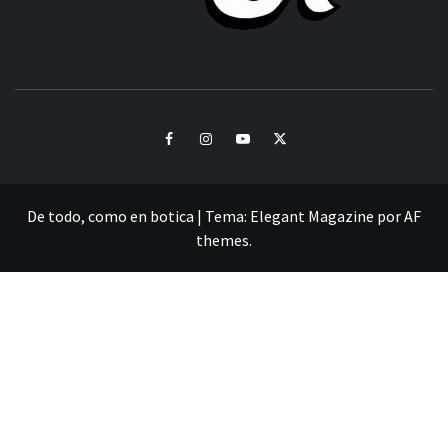
CULTURA Y SONIDOS DEL PERÚ
Facebook
Instagram
Youtube
Twitter
De todo, como en botica
|
Tema:
Elegant Magazine
por
AF
themes
.