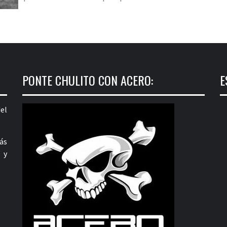
PONTE CHULITO CON ACERO:
E
el
ás
 y