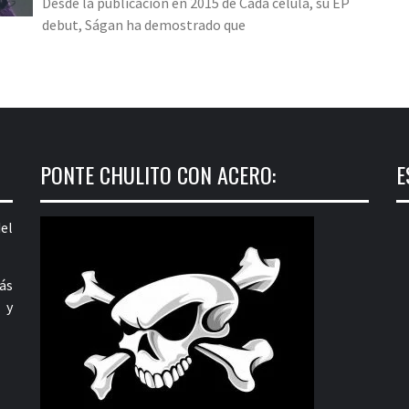
Desde la publicación en 2015 de Cada célula, su EP
debut, Ságan ha demostrado que
PONTE CHULITO CON ACERO:
E
el
ás
 y