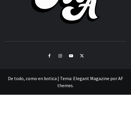
CULTURA Y SONIDOS DEL PERÚ
Facebook
Instagram
Youtube
Twitter
De todo, como en botica
|
Tema:
Elegant Magazine
por
AF
themes
.