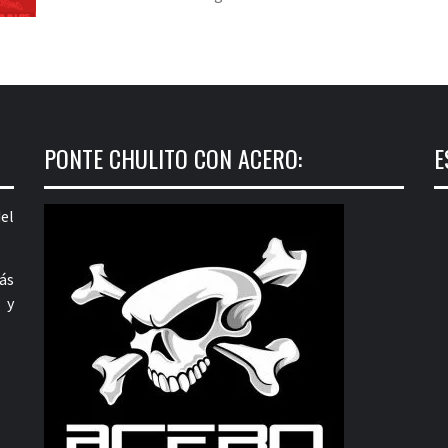
PONTE CHULITO CON ACERO:
E
el
ás
 y