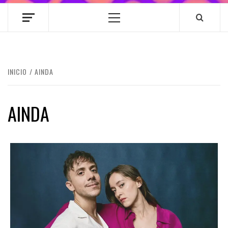
Menú
principal
INICIO
AINDA
AINDA