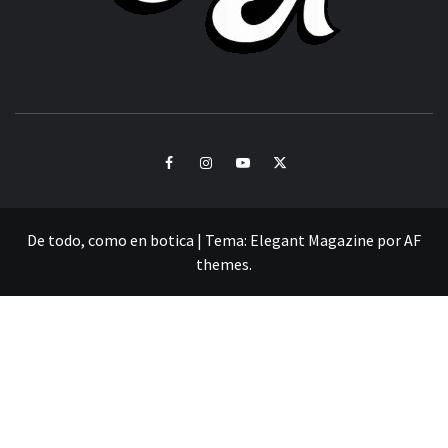
CULTURA Y SONIDOS DEL PERÚ
Facebook
Instagram
Youtube
Twitter
De todo, como en botica
|
Tema:
Elegant Magazine
por
AF
themes
.