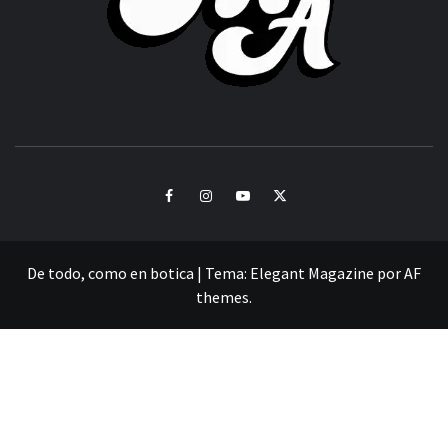
CULTURA Y SONIDOS DEL PERÚ
Facebook
Instagram
Youtube
Twitter
De todo, como en botica
|
Tema:
Elegant Magazine
por
AF
themes
.