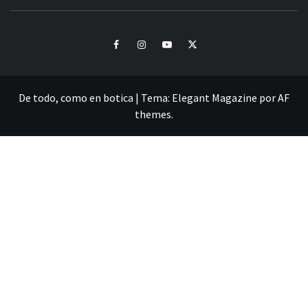
CULTURA Y SONIDOS DEL PERÚ
Facebook
Instagram
Youtube
Twitter
De todo, como en botica
|
Tema:
Elegant Magazine
por
AF
themes
.