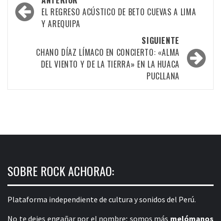
ANTERIOR
por
EL REGRESO ACÚSTICO DE BETO CUEVAS A LIMA
Y AREQUIPA
las
SIGUIENTE
entradas
CHANO DÍAZ LÍMACO EN CONCIERTO: «ALMA
DEL VIENTO Y DE LA TIERRA» EN LA HUACA
PUCLLANA
SOBRE ROCK ACHORAO:
Plataforma independiente de cultura y sonidos del Perú.
No te dejes engañar por el nombre; somos más
melómanos