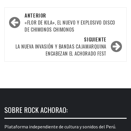
Navegación
ANTERIOR
por
«FLOR DE KILA», EL NUEVO Y EXPLOSIVO DISCO
DE CHIMONOS CHIMONOS
las
SIGUIENTE
entradas
LA NUEVA INVASIÓN Y BANDAS CAJAMARQUINA
ENCABEZAN EL ACHORADO FEST
SOBRE ROCK ACHORAO:
Plataforma independiente de cultura y sonidos del Perú.