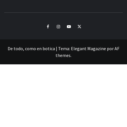
CULTURA Y SONIDOS DEL PERÚ
Facebook
Instagram
Youtube
Twitter
De todo, como en botica
|
Tema:
Elegant Magazine
por
AF
themes
.