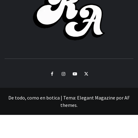
CULTURA Y SONIDOS DEL PERÚ
Facebook
Instagram
Youtube
Twitter
De todo, como en botica
|
Tema:
Elegant Magazine
por
AF
themes
.